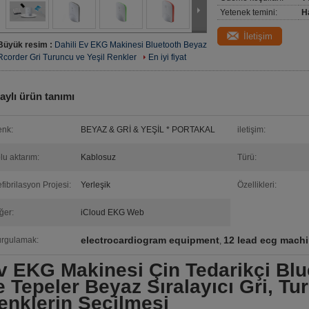
Yetenek temini:
H
İletişim
Büyük resim :
Dahili Ev EKG Makinesi Bluetooth Beyaz
Rcorder Gri Turuncu ve Yeşil Renkler
En iyi fiyat
aylı ürün tanımı
nk:
BEYAZ & GRİ & YEŞİL * PORTAKAL
iletişim:
lu aktarım:
Kablosuz
Türü:
fibrilasyon Projesi:
Yerleşik
Özellikleri:
ğer:
iCloud EKG Web
electrocardiogram equipment
12 lead ecg mach
rgulamak:
,
v EKG Makinesi Çin Tedarikçi Blu
e Tepeler Beyaz Sıralayıcı Gri, Tu
enklerin Seçilmesi