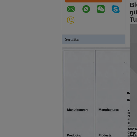
Bl
gü
Tu
Sertifika
EKG