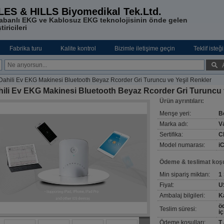
LES & HILLS Biyomedikal Tek.Ltd.
abanlı EKG ve Kablosuz EKG teknolojisinin önde gelen
tiricileri
Fabrika turu
Kalite kontrol
Bizimle iletişime geçin
Teklif isteği
Dahili Ev EKG Makinesi Bluetooth Beyaz Rcorder Gri Turuncu ve Yeşil Renkler
ili Ev EKG Makinesi Bluetooth Beyaz Rcorder Gri Turuncu 
Ürün ayrıntıları:
Menşe yeri:
Be
Marka adı:
V
Sertifika:
C
Model numarası:
i
Ödeme & teslimat koşul
Min sipariş miktarı:
1
Fiyat:
U
Ambalaj bilgileri:
K
ö
Teslim süresi:
i
Ödeme koşulları:
T