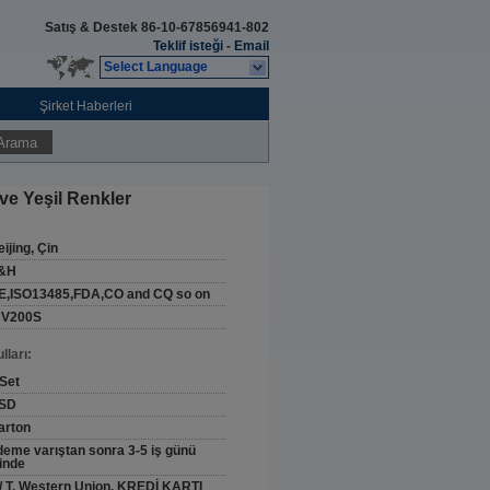
Satış & Destek
86-10-67856941-802
Teklif isteği
-
Email
Select Language
Şirket Haberleri
Arama
ve Yeşil Renkler
ijing, Çin
&H
E,ISO13485,FDA,CO and CQ so on
CV200S
ları:
 Set
SD
arton
deme varıştan sonra 3-5 iş günü
çinde
 / T, Western Union, KREDİ KARTI