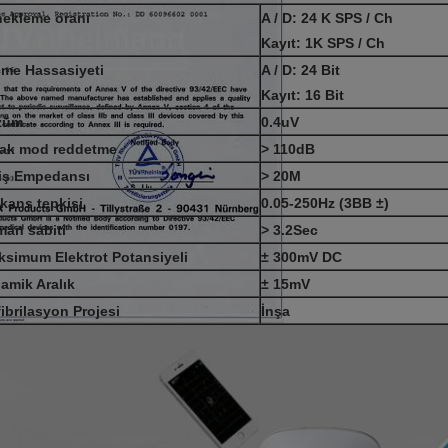
nekleme oranı
A / D: 24 K SPS / Ch
Kayıt: 1K SPS / Ch
çme Hassasiyeti
A / D: 24 Bit
Kayıt: 16 Bit
züm
0.4uV
tak mod reddetme
> 110dB
riş Empedansı
> 20M
kans tepkisi
0.05-250Hz (3BB ±)
an sabiti
> 3.2Sec
simum Elektrot Potansiyeli
± 300mV DC
amik Aralık
± 15mV
ibrilasyon Projesi
İnşa