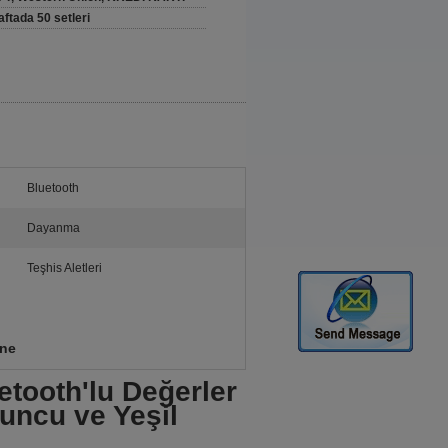
aftada 50 setleri
Bluetooth
Dayanma
Teşhis Aletleri
ine
etooth'lu Değerler
runcu ve Yeşil