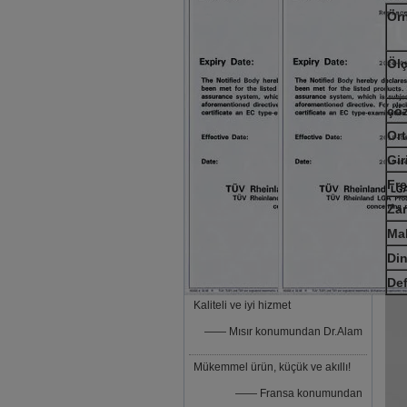
Ör
Öl
çö
Or
Gi
Fre
Zam
Mak
Din
Def
Kaliteli ve iyi hizmet
—— Mısır konumundan Dr.Alam
Mükemmel ürün, küçük ve akıllı!
—— Fransa konumundan