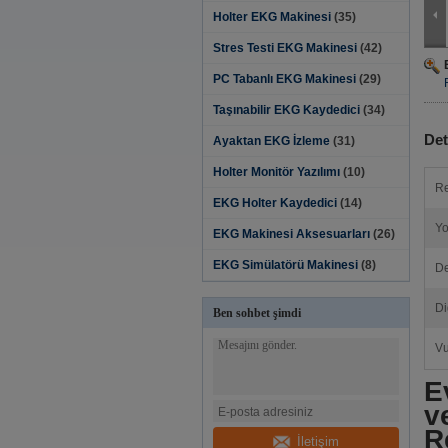
Holter EKG Makinesi
(35)
Stres Testi EKG Makinesi
(42)
PC Tabanlı EKG Makinesi
(29)
Taşınabilir EKG Kaydedici
(34)
Det
Ayaktan EKG İzleme
(31)
Holter Monitör Yazılımı‎
(10)
Re
EKG Holter Kaydedici
(14)
Yo
EKG Makinesi Aksesuarları
(26)
EKG Simülatörü Makinesi
(8)
De
Di
Ben sohbet şimdi
Vu
E
v
R
İletişim