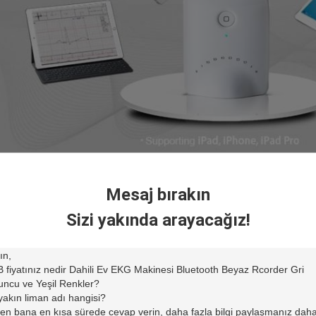
ad EKG Makinesi iCV200S'nin ana özellikleri
Mesaj bırakın
Eşzamanlı 12-kurşun EKG
Sizi yakında arayacağız!
Otomatik Ölçümler ve Yorumlar
parmaklı ölçümler
ecgCloud ve EKG ağı
kurşun dökülme için gösterge ışığı
Kaydedici bağlamak: Bluetooth 4.0
Kaydedici Gücü: 2 * AAA pil