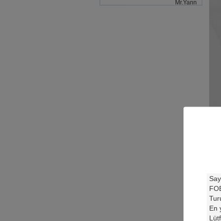
Mr.Yann
İP
1, 
2, 
3, 
4, 
5, 
6, 
7, 