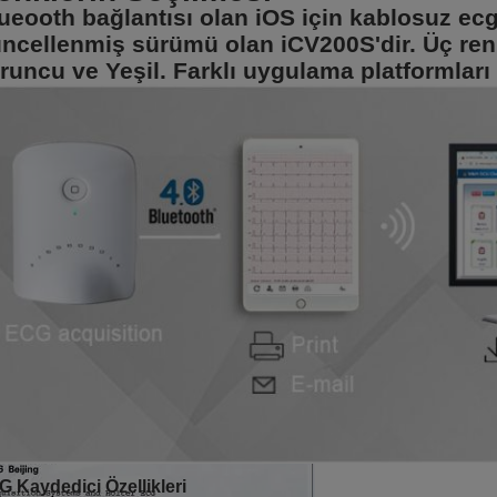
ueooth bağlantısı olan iOS için kablosuz ec
ncellenmiş sürümü olan iCV200S'dir. Üç renk
runcu ve Yeşil. Farklı uygulama platformları i
 Kaydedici Özellikleri