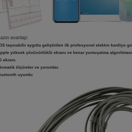
azın avantajı:
iOS taşınabilir aygıtta geliştirilen ilk profesyonel elektro kardiyo 
Apple yüksek çözünürlüklü ekranı ve kenar yumuşatma algoritmas
 ekranı.
tomatik ölçümler ve yorumlar.
luetooth uyumlu