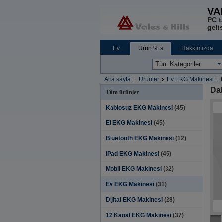
VA
PC t
geliş
Ev
Ürün:% s
Hakkımızda
Ana sayfa
Ürünler
Ev EKG Makinesi
Dah
Tüm ürünler
Kablosuz EKG Makinesi
(45)
El EKG Makinesi
(45)
Bluetooth EKG Makinesi
(12)
IPad EKG Makinesi
(45)
Mobil EKG Makinesi
(32)
Ev EKG Makinesi
(31)
Dijital EKG Makinesi
(28)
12 Kanal EKG Makinesi
(37)