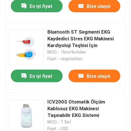
En iyi fiyat
Bize ulaşın
Bluetooth ST Segmenti EKG
Kaydedici Stres EKG Makinesi
Kardiyoloji Teşhisi İçin
MOQ：1box/kutuları
Fiyat：negotiation
En iyi fiyat
Bize ulaşın
Ana sayfa
ICV200S Otomatik Ölçüm
Kablosuz EKG Makinesi
Hakkımızda
Taşınabilir EKG Sistemi
MOQ：1 Set
Kişiler
Fiyat：USD