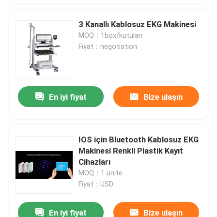
3 Kanallı Kablosuz EKG Makinesi
MOQ：1box/kutuları
Fiyat：negotiation
En iyi fiyat
Bize ulaşın
IOS için Bluetooth Kablosuz EKG
Makinesi Renkli Plastik Kayıt
Cihazları
MOQ：1 ünite
Fiyat：USD
En iyi fiyat
Bize ulaşın