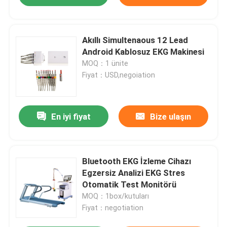
Akıllı Simultenaous 12 Lead
Android Kablosuz EKG Makinesi
MOQ：1 ünite
Fiyat：USD,negoiation
En iyi fiyat
Bize ulaşın
Bluetooth EKG İzleme Cihazı
Egzersiz Analizi EKG Stres
Otomatik Test Monitörü
MOQ：1box/kutuları
Fiyat：negotiation