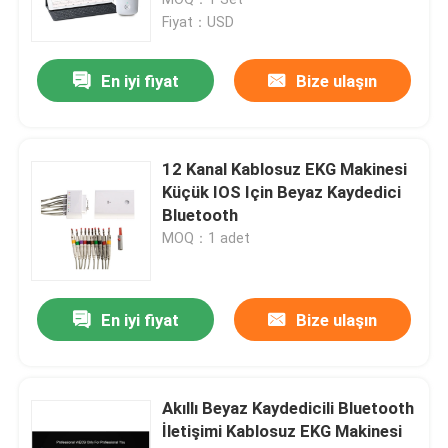
Fiyat：USD
Dijital EKG Makinesi
En iyi fiyat
Bize ulaşın
12 Kanal EKG Makinesi
12 Kanal Kablosuz EKG Makinesi
Holter EKG Makinesi
Küçük IOS Için Beyaz Kaydedici
Bluetooth
MOQ：1 adet
Stres Testi EKG Makinesi
PC Tabanlı EKG Makinesi
En iyi fiyat
Bize ulaşın
Taşınabilir EKG Kaydedici
Akıllı Beyaz Kaydedicili Bluetooth
İletişimi Kablosuz EKG Makinesi
Ayaktan EKG İzleme