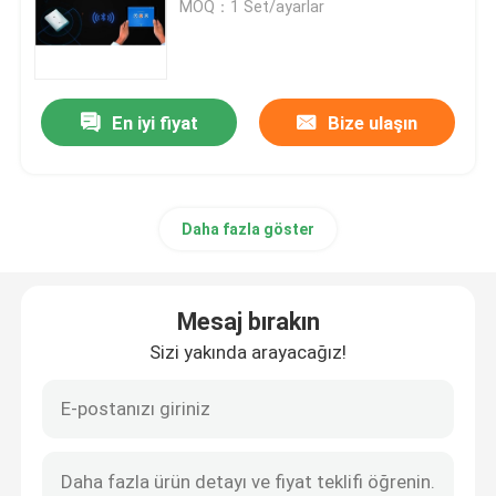
MOQ：1 Set/ayarlar
Holter Monitör Yazılımı‎
En iyi fiyat
Bize ulaşın
EKG Holter Kaydedici
EKG Makinesi Aksesuarları
Daha fazla göster
EKG Simülatörü Makinesi
Mesaj bırakın
Sizi yakında arayacağız!