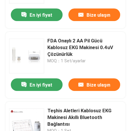
En iyi fiyat
Bize ulaşın
Ürünler
Kablosuz EKG Makinesi
FDA Onaylı 2 AA Pil Gücü
Kablosuz EKG Makinesi 0.4uV
El EKG Makinesi
Çözünürlük
MOQ：1 Set/ayarlar
Bluetooth EKG Makinesi
En iyi fiyat
Bize ulaşın
IPad EKG Makinesi
Mobil EKG Makinesi
Teşhis Aletleri Kablosuz EKG
Makinesi Akıllı Bluetooth
Bağlantısı
Ev EKG Makinesi
MOQ：1 Set