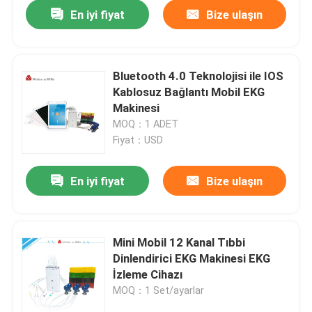
En iyi fiyat
Bize ulaşın
Bluetooth 4.0 Teknolojisi ile IOS
Kablosuz Bağlantı Mobil EKG
Makinesi
MOQ：1 ADET
Fiyat：USD
En iyi fiyat
Bize ulaşın
Ana sayfa
Mini Mobil 12 Kanal Tıbbi
Dinlendirici EKG Makinesi EKG
Hakkımızda
İzleme Cihazı
MOQ：1 Set/ayarlar
Kişiler