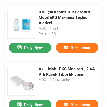
IOS İçin Kablosuz Bluetooth
Mobil EKG Makinesi Teşhis
Aletleri
MOQ：1 Set
Fiyat：USD
En iyi fiyat
Bize ulaşın
Akıllı Mobil EKG Monitörü, 2 AA
Pilli Küçük Tıbbi Ekipman
MOQ：1 Set/ayarlar
En iyi fiyat
Bize ulaşın