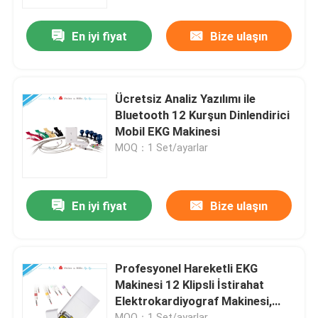
En iyi fiyat
Bize ulaşın
Ürünler
Kablosuz EKG Makinesi
Ücretsiz Analiz Yazılımı ile
Bluetooth 12 Kurşun Dinlendirici
El EKG Makinesi
Mobil EKG Makinesi
MOQ：1 Set/ayarlar
Bluetooth EKG Makinesi
En iyi fiyat
Bize ulaşın
IPad EKG Makinesi
Mobil EKG Makinesi
Profesyonel Hareketli EKG
Makinesi 12 Klipsli İstirahat
Elektrokardiyograf Makinesi,
Ev EKG Makinesi
Kliniği İçin
MOQ：1 Set/ayarlar