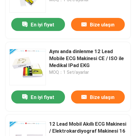
Dijital EKG Makinesi
En iyi fiyat
Bize ulaşın
12 Kanal EKG Makinesi
Aynı anda dinlenme 12 Lead
Holter EKG Makinesi
Mobile ECG Makinesi CE / ISO ile
Medikal IPad EKG
MOQ：1 Set/ayarlar
Stres Testi EKG Makinesi
PC Tabanlı EKG Makinesi
En iyi fiyat
Bize ulaşın
Taşınabilir EKG Kaydedici
12 Lead Mobil Akıllı ECG Makinesi
/ Elektrokardiyograf Makinesi 16
Ayaktan EKG İzleme