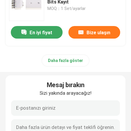
Bits Kayıt
MOQ：1 Set/ayarlar
Holter Monitör Yazılımı‎
En iyi fiyat
Bize ulaşın
EKG Holter Kaydedici
EKG Makinesi Aksesuarları
Daha fazla göster
EKG Simülatörü Makinesi
Mesaj bırakın
Sizi yakında arayacağız!