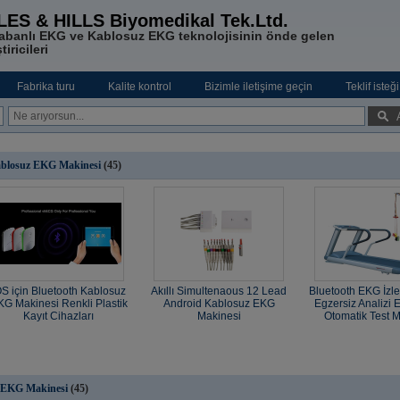
LES & HILLS Biyomedikal Tek.Ltd.
abanlı EKG ve Kablosuz EKG teknolojisinin önde gelen
tiricileri
Fabrika turu
Kalite kontrol
Bizimle iletişime geçin
Teklif isteği
blosuz EKG Makinesi
(45)
OS için Bluetooth Kablosuz
Akıllı Simultenaous 12 Lead
Bluetooth EKG İzl
KG Makinesi Renkli Plastik
Android Kablosuz EKG
Egzersiz Analizi 
Kayıt Cihazları
Makinesi
Otomatik Test M
 EKG Makinesi
(45)