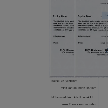
Ev
U
P
Kaliteli ve iyi hizmet
—— Mısır konumundan Dr.Alam
Mükemmel ürün, küçük ve akıllı!
—— Fransa konumundan