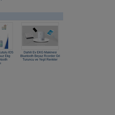
utulu IOS
Dahili Ev EKG Makinesi
suz Ekg
Bluetooth Beyaz Rcorder Gri
tooth
Turuncu ve Yeşil Renkler
ı