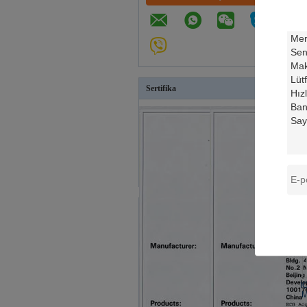
IP
Sertifika
İ
E
Mo
I
M