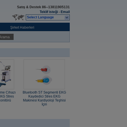
Satış & Destek
86--13811905131
Teklif isteği
-
Email
Select Language
Şirket Haberleri
Arama
eme Cihazı
Bluetooth ST Segmenti EKG
EKG Stres
Kaydedici Stres EKG
onitörü
Makinesi Kardiyoloji Teşhisi
İçin