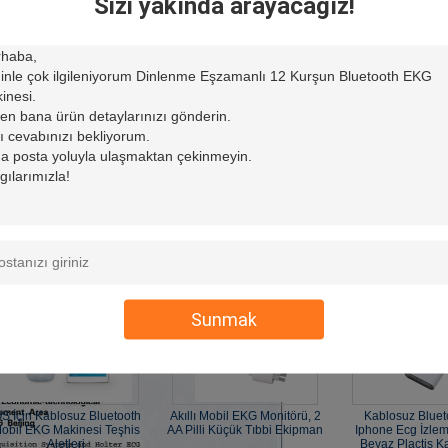
Sizi yakında arayacağız!
ad EKG Makinesi
(45)
lk Yardım FDA, Beyaz Akıllı
Beyaz Küçük Plastik Kutulu
Üç Renk Akıllı Ku
12 uçlu EKG&#39;yi iPad
IPad Bluetooth Ekg Cihazı
için Kablosuz Taşı
KG Makinesi ile Kablosuz
CE FDA Onaylandı
İzleme Cihazı B
Olarak Onayladı
Bağlı
bil EKG Makinesi
(32)
Sunmak
OS İçin Kablosuz Bluetooth
Akıllı Mobil EKG Monitörü, 2
Kablosuz Blueto
obil EKG Makinesi Teşhis
AA Pilli Küçük Tıbbi Ekipman
Iphone Ecg İzlem
Aletleri
Beyaz Plactis K