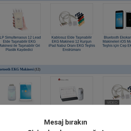
LP Simultenaous 12 Lead
Kablosuz Elde Taşınabilir
Bluetooth Ekokar
Elde Taşınabilir EKG
EKG Makinesi 12 Kurşun
Makineleri iOS Mo
akinesi ile Taşınabilir Gri
iPad Nabız Oranı EKG Teşhis
Teşhis için Cep E
Plastik Kaydedici
Enstrümanı
uetooth EKG Makinesi
(12)
Dinlenme Eşzamanlı 12
Akıllı Renkli Plastik IOS
FDA CE Akıllı Bey
Kurşun Bluetooth EKG
Bluetooth EKG Makinesi
Kaydedici Bluet
Makinesi
Makines
Mesaj bırakın