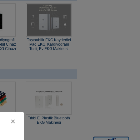
diyografi
Taşınabilir EKG Kaydedici
bil Cihaz
iPad EKG, Kardiyogram
KG Cihazı
Testi, Ev EKG Makinesi
az Plastik
Tıbbi El Plastik Bluetooth
ooth EKG
EKG Makinesi
i