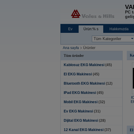
VA
PC t
geliş
Ev
Ürün:% s
Hakkımızda
Ana sayfa
Ürünler
Ka
Tüm ürünler
Kablosuz EKG Makinesi
(45)
El EKG Makinesi
(45)
Bluetooth EKG Makinesi
(12)
IPad EKG Makinesi
(45)
I
E
Mobil EKG Makinesi
(32)
Ev EKG Makinesi
(31)
Dijital EKG Makinesi
(28)
12 Kanal EKG Makinesi
(37)
El