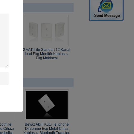
tu ile IOS
2 AA Pil ile Standart 12 Kanal
nabilir Ekg
Ipad Ekg Monitör Kablosuz
luetooth
Ekg Makinesi
oth ile
Beyaz Akıllı Kutu ile Iphone
e Cihazı
Dinlenme Ecg Mobil Cihaz
aydedici
Kablosuz Bluetooth Transferi