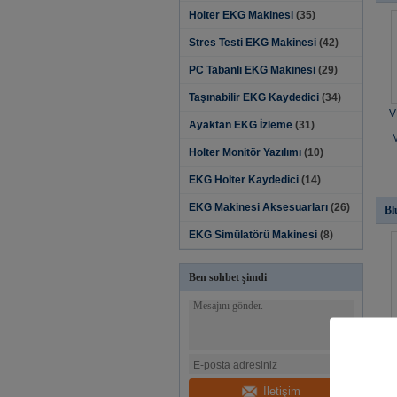
Holter EKG Makinesi
(35)
Stres Testi EKG Makinesi
(42)
PC Tabanlı EKG Makinesi
(29)
Taşınabilir EKG Kaydedici
(34)
V
Ayaktan EKG İzleme
(31)
M
Holter Monitör Yazılımı‎
(10)
EKG Holter Kaydedici
(14)
EKG Makinesi Aksesuarları
(26)
Bl
EKG Simülatörü Makinesi
(8)
Ben sohbet şimdi
İletişim