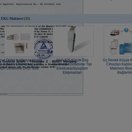
 EKG Makinesi
(31)
cuz Dijital Kablosuz Hasta
Akıllı IOS Küçük Ekg
Üç Renkli Küçük K
C Tabanlı EKG Cihazı, iOS
Makinesi / Dinlenme Tipi
Cihazları Kablo
için Dinlenme EKG Testi
Elektrokardiyogram
Makinesi Blue
Ekipmanları
Bağlantıs